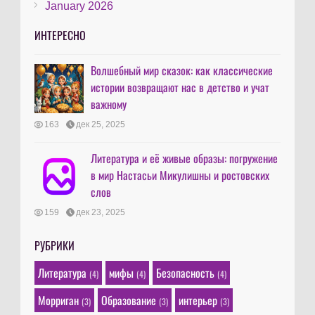
January 2026
ИНТЕРЕСНО
Волшебный мир сказок: как классические
истории возвращают нас в детство и учат
важному
163
дек 25, 2025
Литература и её живые образы: погружение
в мир Настасьи Микулишны и ростовских
слов
159
дек 23, 2025
РУБРИКИ
Литература
мифы
Безопасность
(4)
(4)
(4)
Морриган
Образование
интерьер
(3)
(3)
(3)