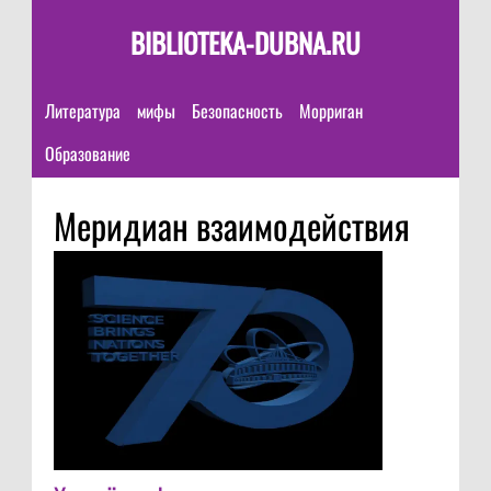
BIBLIOTEKA-DUBNA.RU
Литература
мифы
Безопасность
Морриган
Образование
Меридиан взаимодействия