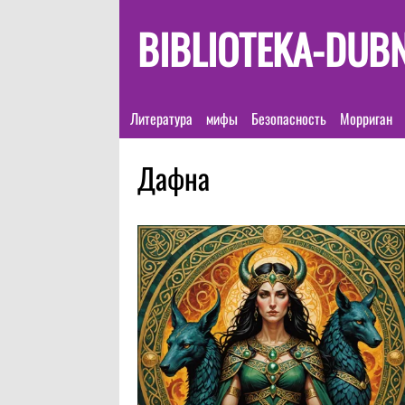
BIBLIOTEKA-DUB
Литература
мифы
Безопасность
Морриган
Дафна