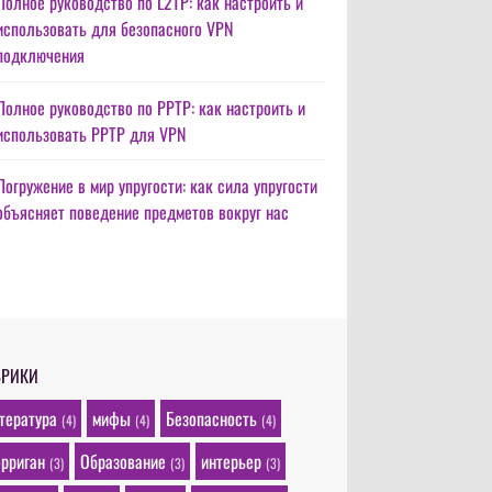
Полное руководство по L2TP: как настроить и
использовать для безопасного VPN
подключения
Полное руководство по PPTP: как настроить и
использовать PPTP для VPN
Погружение в мир упругости: как сила упругости
объясняет поведение предметов вокруг нас
БРИКИ
тература
мифы
Безопасность
(4)
(4)
(4)
рриган
Образование
интерьер
(3)
(3)
(3)