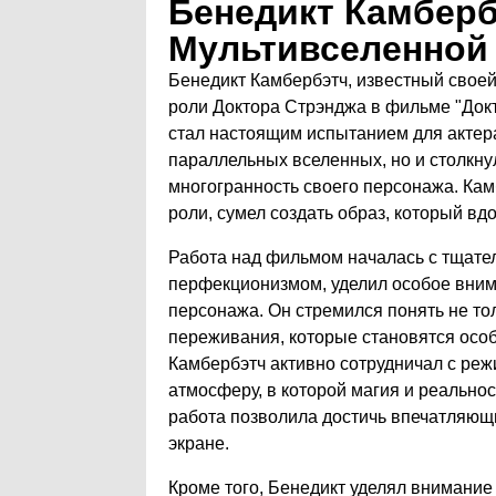
Бенедикт Камберб
Мультивселенной
Бенедикт Камбербэтч, известный своей
роли Доктора Стрэнджа в фильме "Докт
стал настоящим испытанием для актера
параллельных вселенных, но и столкну
многогранность своего персонажа. Кам
роли, сумел создать образ, который вд
Работа над фильмом началась с тщател
перфекционизмом, уделил особое вним
персонажа. Он стремился понять не то
переживания, которые становятся осо
Камбербэтч активно сотрудничал с ре
атмосферу, в которой магия и реально
работа позволила достичь впечатляющи
экране.
Кроме того, Бенедикт уделял внимание