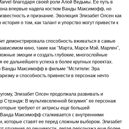
rvel благодаря своей роли Алой Ведьмы. Ее путь в
ак она впервые надела костюм Ванды Максимофф, но
известность и признание. Эволюция Элизабет Олсен как
 история о том, как талант и упорство могут привести к
бет демонстрировала способность вживаться в самые
ависимом кино, такие как "Марта, Марси Мэй, Марлен",
сложные эмоции и создать глубокие, многослойные
я ее дальнейшего успеха в более крупных проектах.
и Ванды Максимофф в фильме "Мстители: Эра
харизму и способность привнести в персонаж нечто
ругому, Элизабет Олсен продолжала развивать и
ор Стрэндж: В мультивселенной безумия" ее персонаж
которые требуют от актрисы еще большей
 Ванда Максимофф сталкивается с внутренними
, которые ставят ее перед сложным выбором. Элизабет
 от отчаяния до решимости, делая персонажа еще более