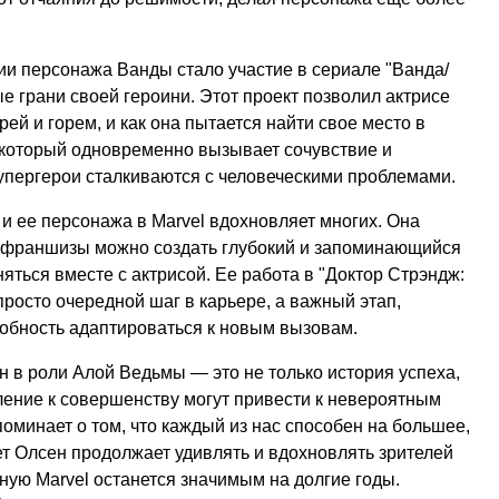
ии персонажа Ванды стало участие в сериале "Ванда/
е грани своей героини. Этот проект позволил актрисе
рей и горем, и как она пытается найти свое место в
, который одновременно вызывает сочувствие и
упергерои сталкиваются с человеческими проблемами.
и ее персонажа в Marvel вдохновляет многих. Она
ой франшизы можно создать глубокий и запоминающийся
няться вместе с актрисой. Ее работа в "Доктор Стрэндж:
росто очередной шаг в карьере, а важный этап,
собность адаптироваться к новым вызовам.
н в роли Алой Ведьмы — это не только история успеха,
мление к совершенству могут привести к невероятным
поминает о том, что каждый из нас способен на большее,
ет Олсен продолжает удивлять и вдохновлять зрителей
нную Marvel останется значимым на долгие годы.