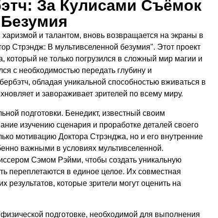
этч: За Кулисами Съёмок
 Безумия
 харизмой и талантом, вновь возвращается на экраны в
ор Стрэндж: В мультивселенной безумия". Этот проект
, который не только погрузился в сложный мир магии и
лся с необходимостью передать глубину и
бербэтч, обладая уникальной способностью вживаться в
охновляет и завораживает зрителей по всему миру.
ьной подготовки. Бенедикт, известный своим
ание изучению сценария и проработке деталей своего
лько мотивацию Доктора Стрэнджа, но и его внутренние
бенно важными в условиях мультивселенной.
жиссером Сэмом Рэйми, чтобы создать уникальную
сть переплетаются в единое целое. Их совместная
х результатов, которые зрители могут оценить на
 физической подготовке, необходимой для выполнения