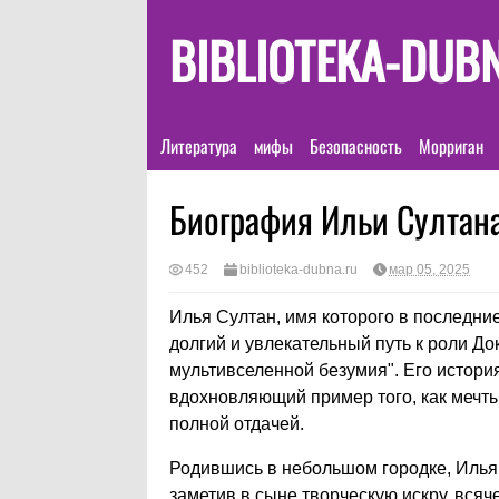
BIBLIOTEKA-DUB
Литература
мифы
Безопасность
Морриган
Биография Ильи Султана
452
biblioteka-dubna.ru
мар 05, 2025
Илья Султан, имя которого в последни
долгий и увлекательный путь к роли Д
мультивселенной безумия". Его история
вдохновляющий пример того, как мечты 
полной отдачей.
Родившись в небольшом городке, Илья с
заметив в сыне творческую искру, вся