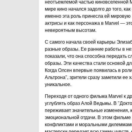
неотъемлемой частью киновселенной Ma
мире кино начался задолго до того, к
именно эта роль принесла ей мировую 
актрисы и как персонажа в Marvel — это
невероятным высотам.
С самого начала своей карьеры Элиза
разные образы. Ее ранние работы в нез
показали, что она способна передать 
образы. Эти качества стали основой дл
Когда Олсен впервые появилась в рол
Альтрона", зрители сразу заметили ее 
уникальное.
Переходя от одного фильма Marvel к д
углублять образ Алой Ведьмы. В "Докт
переживает значительные изменения, 
эмоциональной отдачи. В этом фильме
конфликтами и моральными дилеммами
мастерски передает всю гамму чувств,