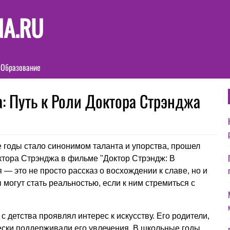
NA.RU
Образование
: Путь к Роли Доктора Стрэнджа
е годы стало синонимом таланта и упорства, прошел
октора Стрэнджа в фильме "Доктор Стрэндж: В
 — это не просто рассказ о восхождении к славе, но и
могут стать реальностью, если к ним стремиться с
 детства проявлял интерес к искусству. Его родители,
чески поддерживали его увлечения. В школьные годы