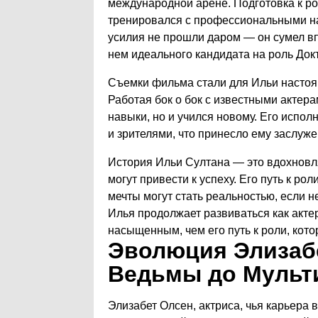
международной арене. Подготовка к ро
тренировался с профессиональными на
усилия не прошли даром — он сумел вп
нем идеального кандидата на роль Док
Съемки фильма стали для Ильи настоя
Работая бок о бок с известными актер
навыки, но и учился новому. Его испо
и зрителями, что принесло ему заслуж
История Ильи Султана — это вдохновля
могут привести к успеху. Его путь к р
мечты могут стать реальностью, если не
Илья продолжает развиваться как актер
насыщенным, чем его путь к роли, кото
Эволюция Элизабе
Ведьмы до Мульт
Элизабет Олсен, актриса, чья карьера 