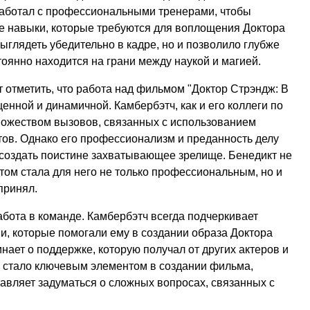
работал с профессиональными тренерами, чтобы
е навыки, которые требуются для воплощения Доктора
ыглядеть убедительно в кадре, но и позволило глубже
тоянно находится на грани между наукой и магией.
т отметить, что работа над фильмом "Доктор Стрэндж: В
нной и динамичной. Камбербэтч, как и его коллеги по
ножеством вызовов, связанных с использованием
ов. Однако его профессионализм и преданность делу
 создать поистине захватывающее зрелище. Бенедикт не
ктом стала для него не только профессиональным, но и
принял.
бота в команде. Камбербэтч всегда подчеркивает
и, которые помогали ему в создании образа Доктора
нает о поддержке, которую получал от других актеров и
о стало ключевым элементом в создании фильма,
ставляет задуматься о сложных вопросах, связанных с