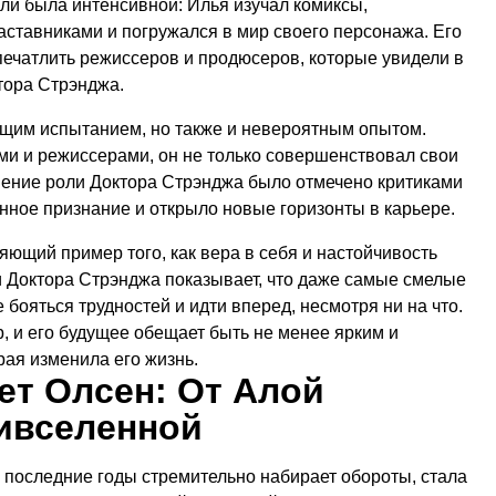
ли была интенсивной: Илья изучал комиксы,
ставниками и погружался в мир своего персонажа. Его
ечатлить режиссеров и продюсеров, которые увидели в
тора Стрэнджа.
щим испытанием, но также и невероятным опытом.
ами и режиссерами, он не только совершенствовал свои
лнение роли Доктора Стрэнджа было отмечено критиками
енное признание и открыло новые горизонты в карьере.
ющий пример того, как вера в себя и настойчивость
оли Доктора Стрэнджа показывает, что даже самые смелые
 бояться трудностей и идти вперед, несмотря ни на что.
, и его будущее обещает быть не менее ярким и
рая изменила его жизнь.
т Олсен: От Алой
ивселенной
в последние годы стремительно набирает обороты, стала