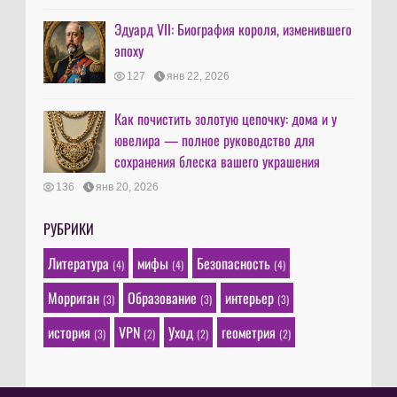
Эдуард VII: Биография короля, изменившего
эпоху
127
янв 22, 2026
Как почистить золотую цепочку: дома и у
ювелира — полное руководство для
сохранения блеска вашего украшения
136
янв 20, 2026
РУБРИКИ
Литература
мифы
Безопасность
(4)
(4)
(4)
Морриган
Образование
интерьер
(3)
(3)
(3)
история
VPN
Уход
геометрия
(3)
(2)
(2)
(2)