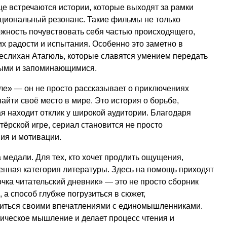
е встречаются истории, которые выходят за рамки
циональный резонанс. Такие фильмы не только
жность почувствовать себя частью происходящего,
их радости и испытания. Особенно это заметно в
Неслихан Атагюль, которые славятся умением передать
выми и запоминающимися.
еле» — он не просто рассказывает о приключениях
айти своё место в мире. Это история о борьбе,
ая находит отклик у широкой аудитории. Благодаря
ёрской игре, сериал становится не просто
ия и мотивации.
 медали. Для тех, кто хочет продлить ощущения,
енная категория литературы. Здесь на помощь приходят
чка читательский дневник» — это не просто сборник
а способ глубже погрузиться в сюжет,
литься своими впечатлениями с единомышленниками.
тическое мышление и делает процесс чтения и