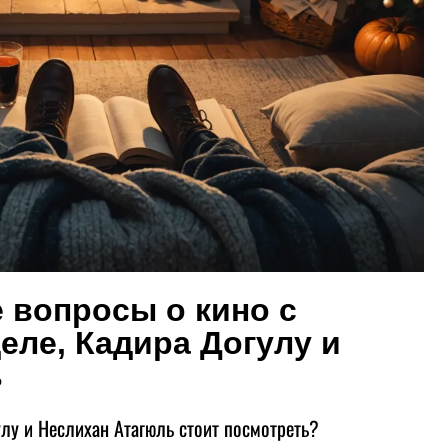
 вопросы о кино с
еле, Кадира Догулу и
ь
лу и Неслихан Атагюль стоит посмотреть?