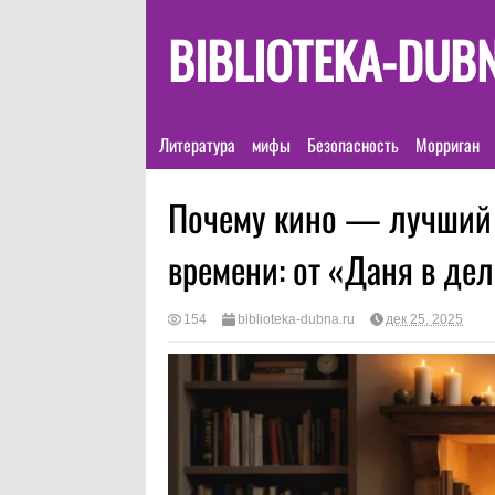
BIBLIOTEKA-DUB
Литература
мифы
Безопасность
Морриган
Почему кино — лучший 
времени: от «Даня в де
154
biblioteka-dubna.ru
дек 25, 2025