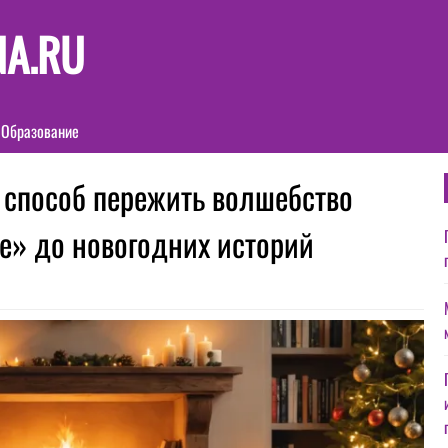
NA.RU
Образование
способ пережить волшебство
ле» до новогодних историй