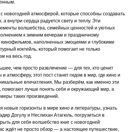
енным.
 с новогодней атмосферой, которые способны создавать
, а внутри сердца радуется свету и теплу. Эти
элементы волшебства, семейных ценностей и уютных
полнением к зимним вечерам и праздничному
м кинофильмов, наполненных эмоциями и глубокими
турный коктейль, который помогает не только
м на весь год.
ьшее, чем просто развлечение — для тех, кто ценит
и атмосферу, этот пост станет гидом в мир, где кино и
никальные впечатления. Мы разберём, как именно эти
, помогают лучше понять себя и окружающий мир, а
имеры таких произведений.
бя новые горизонты в мире кино и литературы, узнать
адир Догулу и Неслихан Атагюль, погрузиться в
рыть для себя волшебство книг с новогодней
ас ждёт не просто обзор — а настоящее путешествие,