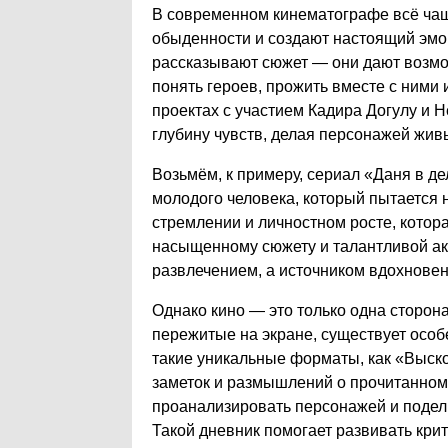
В современном кинематографе всё чащ
обыденности и создают настоящий эмо
рассказывают сюжет — они дают возмо
понять героев, прожить вместе с ними 
проектах с участием Кадира Догулу и 
глубину чувств, делая персонажей жи
Возьмём, к примеру, сериал «Даня в д
молодого человека, который пытается н
стремлении и личностном росте, котор
насыщенному сюжету и талантливой акт
развлечением, а источником вдохновен
Однако кино — это только одна сторона
пережитые на экране, существует особ
такие уникальные форматы, как «Выско
заметок и размышлений о прочитанном, 
проанализировать персонажей и поде
Такой дневник помогает развивать кри