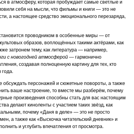
ться в атмосферу, которая пробуждает самые светлые и
ловили себя на мысли, что фильмы и книги — это не
сти, а настоящее средство эмоционального перезаряда,
 становится проводником в особенные миры — от
культовых образов, воплощённых такими актёрами, как
кже затронем тему, как литература — например,
иги с новогодней атмосферой
— гармонично
ления, создавая полноценную картину для тех, кто
 года.
е обсуждать персонажей и сюжетные повороты, а также
нить ваше настроение, то вместе мы разберём, почему
урные произведения способны стать для вас настоящим
тва делают киноленты с участием таких звёзд, как
кальными, почему «Даня в деле» — это не просто
мен, а также как «Выскочка читательский дневник» и
полнить и углубить впечатления от просмотра.