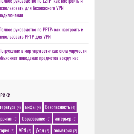
Полное руководство по L2TP: как настроить и
использовать для безопасного VPN
подключения
Полное руководство по PPTP: как настроить и
использовать PPTP для VPN
Погружение в мир упругости: как сила упругости
объясняет поведение предметов вокруг нас
БРИКИ
тература
мифы
Безопасность
(4)
(4)
(4)
рриган
Образование
интерьер
(3)
(3)
(3)
тория
VPN
Уход
геометрия
(3)
(2)
(2)
(2)