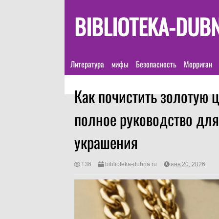
BIBLIOTEKA-DUB
Литература
мифы
Безопасность
Морриган
Как почистить золотую 
полное руководство для
украшения
136
biblioteka-dubna.ru
янв 20, 2026