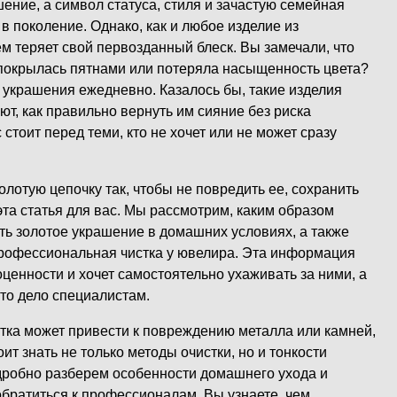
ение, а символ статуса, стиля и зачастую семейная
в поколение. Однако, как и любое изделие из
м теряет свой первозданный блеск. Вы замечали, что
 покрылась пятнами или потеряла насыщенность цвета?
е украшения ежедневно. Казалось бы, такие изделия
ают, как правильно вернуть им сияние без риска
стоит перед теми, кто не хочет или не может сразу
олотую цепочку так, чтобы не повредить ее, сохранить
 эта статья для вас. Мы рассмотрим, каким образом
ь золотое украшение в домашних условиях, а также
рофессиональная чистка у ювелира. Эта информация
гоценности и хочет самостоятельно ухаживать за ними, а
это дело специалистам.
тка может привести к повреждению металла или камней,
ит знать не только методы очистки, но и тонкости
робно разберем особенности домашнего ухода и
обратиться к профессионалам. Вы узнаете, чем