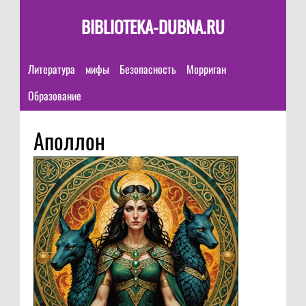
BIBLIOTEKA-DUBNA.RU
Литература
мифы
Безопасность
Морриган
Образование
Аполлон